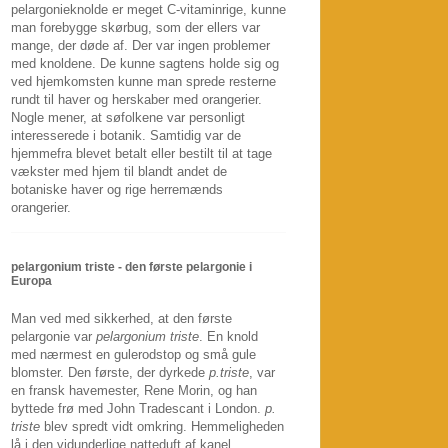
pelargonieknolde er meget C-vitaminrige, kunne
man forebygge skørbug, som der ellers var
mange, der døde af. Der var ingen problemer
med knoldene. De kunne sagtens holde sig og
ved hjemkomsten kunne man sprede resterne
rundt til haver og herskaber med orangerier.
Nogle mener, at søfolkene var personligt
interesserede i botanik. Samtidig var de
hjemmefra blevet betalt eller bestilt til at tage
vækster med hjem til blandt andet de
botaniske haver og rige herremænds
orangerier.
pelargonium triste - den første pelargonie i
Europa
Man ved med sikkerhed, at den første
pelargonie var
pelargonium triste
. En knold
med nærmest en gulerodstop og små gule
blomster. Den første, der dyrkede
p.triste
, var
en fransk havemester, Rene Morin, og han
byttede frø med John Tradescant i London.
p.
triste
blev spredt vidt omkring. Hemmeligheden
lå i den vidunderlige natteduft af kanel.