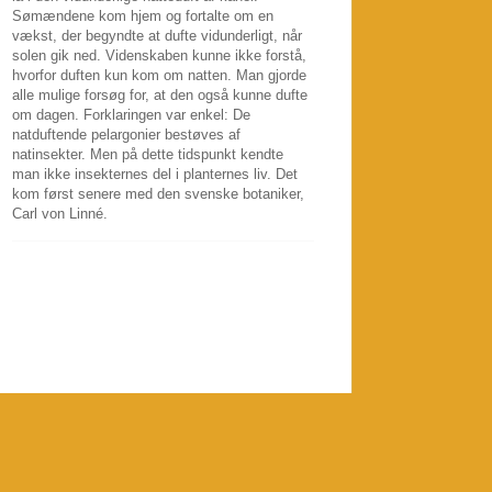
Sømændene kom hjem og fortalte om en
vækst, der begyndte at dufte vidunderligt, når
solen gik ned. Videnskaben kunne ikke forstå,
hvorfor duften kun kom om natten. Man gjorde
alle mulige forsøg for, at den også kunne dufte
om dagen. Forklaringen var enkel: De
natduftende pelargonier bestøves af
natinsekter. Men på dette tidspunkt kendte
man ikke insekternes del i planternes liv. Det
kom først senere med den svenske botaniker,
Carl von Linné.