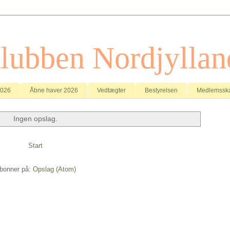
klubben Nordjyllan
2026
Åbne haver 2026
Vedtægter
Bestyrelsen
Medlemssk
Ingen opslag.
Start
bonner på:
Opslag (Atom)