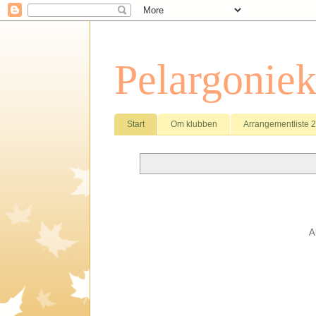
Pelargonie
Start
Om klubben
Arrangementliste 
A