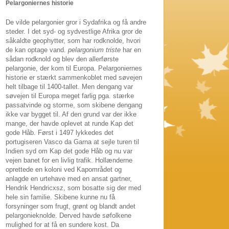
Pelargoniernes historie
De vilde pelargonier gror i Sydafrika og få andre
steder. I det syd- og sydvestlige Afrika gror de
såkaldte geophytter, som har rodknolde, hvori
de kan optage vand.
pelargonium triste
har en
sådan rodknold og blev den allerførste
pelargonie, der kom til Europa. Pelargoniernes
historie er stærkt sammenkoblet med søvejen
helt tilbage til 1400-tallet. Men dengang var
søvejen til Europa meget farlig pga. stærke
passatvinde og storme, som skibene dengang
ikke var bygget til. Af den grund var der ikke
mange, der havde oplevet at runde Kap det
gode Håb. Først i 1497 lykkedes det
portugiseren Vasco da Garna at sejle turen til
Indien syd om Kap det gode Håb og nu var
vejen banet for en livlig trafik. Hollænderne
oprettede en koloni ved Kapområdet og
anlagde en urtehave med en ansat gartner,
Hendrik Hendricxsz, som bosatte sig der med
hele sin familie. Skibene kunne nu få
forsyninger som frugt, grønt og blandt andet
pelargonieknolde. Derved havde søfolkene
mulighed for at få en sundere kost. Da